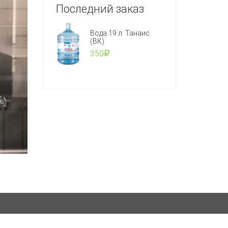
Последний заказ
Вода 19 л. Танаис
(ВК)
350