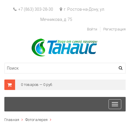
+7 (863) 303-28-30
г. Ростов-на-Дону, ул.
Мечникова, д. 75
Войти
Регистрация
0 товаров — 0 руб.
Toggle
navigat
Главная
Фотогалерея